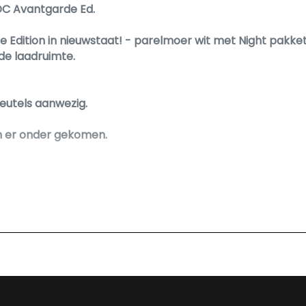
DC Avantgarde Ed.
Edition in nieuwstaat! - parelmoer wit met Night pakke
 de laadruimte.
leutels aanwezig.
 er onder gekomen.