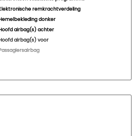
Elektronische remkrachtverdeling
Hemelbekleding donker
Hoofd airbag(s) achter
Hoofd airbag(s) voor
Passagiersairbag
Rondomzicht camera
Vervolgbotsing preventie
Zij airbag(s) voor
Zijwind assistent
Interieur
Airco automatisch
Armsteun voor