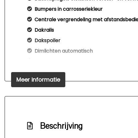
Bumpers in carrosseriekleur
Centrale vergrendeling met afstandsbedi
Dakrails
Dakspoiler
Dimlichten automatisch
Elektrisch bedienbare achterklep
Elektrische achterklep
Meer informatie
Elektrische schuifdeur(en)
Extra getint glas achter
Getint glas
Koplampen adaptief
Beschrijving
Led koplampen
Lichtmetalen velgen 19"