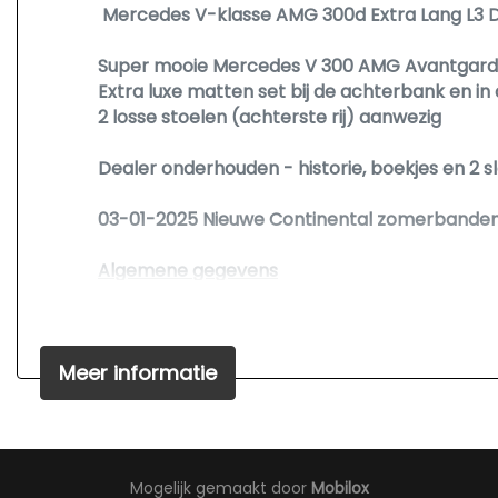
Mercedes V-klasse AMG 300d Extra Lang L3 
Metaalkleur
Park distance control
Super mooie Mercedes V 300 AMG Avantgarde 
Extra luxe matten set bij de achterbank en in
Parkeer assistent
2 losse stoelen (achterste rij) aanwezig
Side-skirts
Dealer onderhouden - historie, boekjes en 2 s
Sierlijsten zwart
Sportonderstel
03-01-2025 Nieuwe Continental zomerbanden
Sportvelgen
Algemene gegevens
Trekhaak met afneembare kogel
Kenteken:
VFX-26-P
Warmtewerend glas
Tellerstand:
84480 KM
Zijschuifdeur links
Meer informatie
Carrosserievorm:
Bestel
Aantal deuren:
4
Zijschuifdeur rechts
Brandstofsoort:
Diesel
Bouwjaar:
2020
Transmissie:
Automaat
Mogelijk gemaakt door
Mobilox