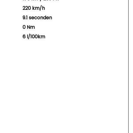
220 km/h
9.1 seconden
0 Nm
6 l/100km