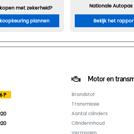
Nationale Autopas
 kopen met zekerheid?
koopkeuring plannen
Bekijk het rappor
Motor en transm
Brandstof
6P
Transmissie
Aantal cilinders
020
Cilinderinhoud
020
Vermogen