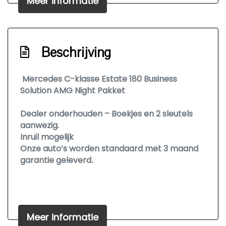
Meer informatie
Led koplampen
Lichtmetalen velgen 18"
Parkeer assistent
Beschrijving
Parkeersensor voor en achter
Sportonderstel
Mercedes C-klasse Estate 180 Business
Warmtewerend glas
Solution AMG Night Pakket
Interieur
Dealer onderhouden – Boekjes en 2 sleutels
aanwezig.
Achterbank in delen neerklapbaar
Inruil mogelijk
Onze auto’s worden standaard met 3 maand
Airco automatisch
garantie geleverd.
Aluminium interieur afwerking
Armsteun voor
Bagage-scheidingsnet
Algemene gegevens
Meer informatie
Bagagedek