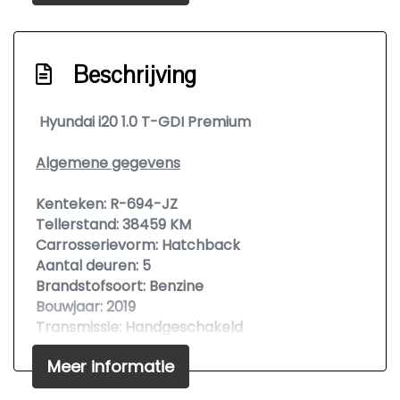
Overige
Achteropkomend verkeer waarschuwing
Beschrijving
Anti blokkeer systeem
Apple carplay/android auto
Hyundai i20 1.0 T-GDI Premium
Autonomous emergency braking
Algemene gegevens
Bestuurdersairbag
Bluetooth
Kenteken:
R-694-JZ
Tellerstand:
38459 KM
Bots waarschuwing systeem
Carrosserievorm:
Hatchback
Elektronisch stabiliteits programma
Aantal deuren:
5
Brandstofsoort:
Benzine
Hoofd airbag(s) achter
Bouwjaar:
2019
Hoofd airbag(s) voor
Transmissie:
Handgeschakeld
Kleur:
Wit
Keyless start
Meer informatie
Passagiersairbag
Technische gegevens