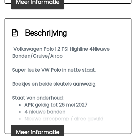
Meer informatie
Parkeersensor achter
Sportonderstel
Sportvelgen
Beschrijving
Interieur
Volkswagen Polo 1.2 TSI Highline 4Nieuwe
Achterbank in delen neerklapbaar
Banden/Cruise/Airco
Airco
Super leuke VW Polo in nette staat.
Armsteun voor
Elektrische ramen voor
Boekjes en beide sleutels aanwezig.
Lederen versnellingspook
Staat van onderhoud:
Sportstoelen
APK geldig tot 26 mei 2027
Stuur en versnellingspook (kunst)leder
4 nieuwe banden
Nieuwe aircopomp / airco gevuld
Stuur leder
Bij 168.853 laatste beurt gehad.
Meer informatie
Stuurbekrachtiging