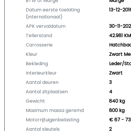
BTW of Marge
Marge
Datum eerste toelating
13-12-201
(internationaal)
APK vervaldatum
30-11-20
Tellerstand
42.981 KM
Carrosserie
Hatchba
Kleur
Zwart Met
Bekleding
Leder/St
Interieurkleur
Zwart
Aantal deuren
3
Aantal zitplaatsen
4
Gewicht
840 kg
Maximum massa geremd
800 kg
Motorrijtuigenbelasting
€ 67 - 73
Aantal sleutels
2