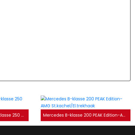
Nieuwstaat Mercedes GLC-klasse 250 AMG 4MATIC Premium Plus
Mercedes B-klasse 200 PEAK Edition-AMG St.kachel/El.trekhaak