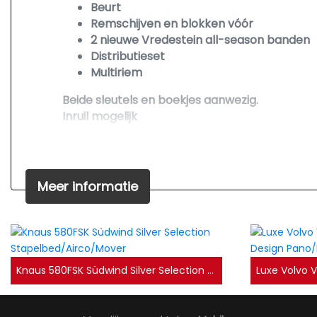
Beurt
Remschijven en blokken vóór
2 nieuwe Vredestein all-season banden
Distributieset
Multiriem
Beide sleutels en boekjes aanwezig.
Inruil mogelijk
Algemene gegevens
Kenteken:
HTH-25-R
Meer informatie
Tellerstand:
42981 KM
Carrosserievorm:
Hatchback
Aantal deuren:
3
Brandstofsoort:
Benzine
Bouwjaar:
2016
Knaus 580FSK Südwind Silver Selection Stapelbed/Airco/Mover
Transmissie:
Handgeschakeld
Kleur:
Zwart Metallic
Interieur:
Zwart