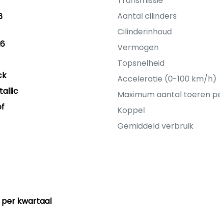
Transmissie
Aantal cilinders
6
Cilinderinhoud
26
Vermogen
Topsnelheid
ck
Acceleratie (0-100 km/h)
allic
Maximum aantal toeren p
of
Koppel
Gemiddeld verbruik
 per kwartaal