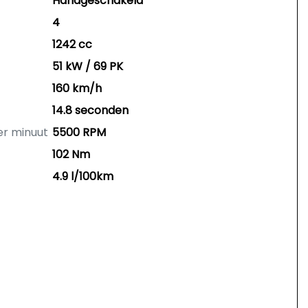
Handgeschakeld
4
1242 cc
51 kW / 69 PK
160 km/h
14.8 seconden
er minuut
5500 RPM
102 Nm
4.9 l/100km