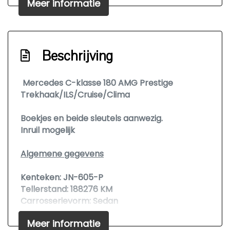
Meer informatie
Lichtmetalen velgen 18"
Metaalkleur
Park distance control
Beschrijving
Parkeer assistent
Parkeersensor voor en achter
Mercedes C-klasse 180 AMG Prestige
Trekhaak/ILS/Cruise/Clima
Sportonderstel
Sportvelgen
Boekjes en beide sleutels aanwezig.
Inruil mogelijk
Trekhaak met afneembare kogel
Warmtewerend glas
Algemene gegevens
Interieur
Kenteken:
JN-605-P
Tellerstand:
188276 KM
Achterbank in delen neerklapbaar
Carrosserievorm:
Sedan
Airco
Aantal deuren:
4
Meer informatie
Brandstofsoort:
Benzine
Airco automatisch